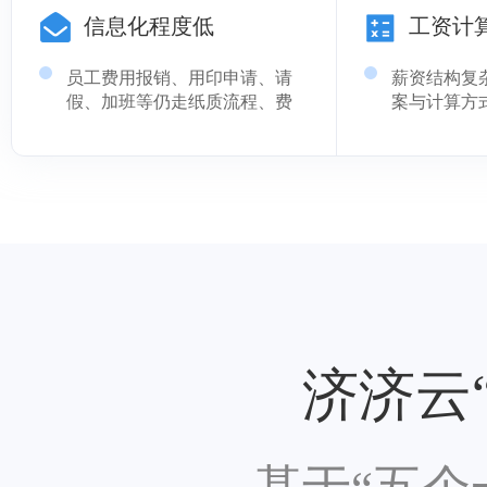
中，紧急项目，坐地起价，一
信息化程度低
工资计
员工考勤截
年中介费用过百万
招聘渠道少，靠传统招聘不仅
员工费用报销、用印申请、请
薪资结构复
慢而且招聘难
假、加班等仍走纸质流程、费
案与计算方
时费力
EXCLE表
公司公告信息无法及时传达各
出错
个层级
个税计算复
用于决策的数据太少，只能凭
时
直觉和经验来决策
济济云